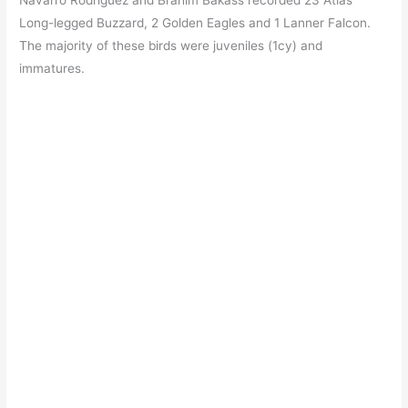
Navarro Rodriguez and Brahim Bakass recorded 23 Atlas
Long-legged Buzzard, 2 Golden Eagles and 1 Lanner Falcon.
The majority of these birds were juveniles (1cy) and
immatures.