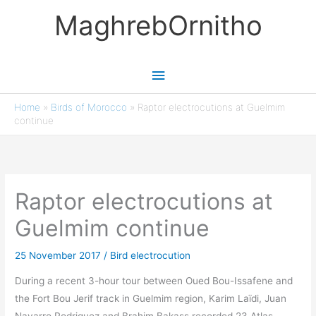
Skip
MaghrebOrnitho
to
content
Main
Menu
Home
»
Birds of Morocco
»
Raptor electrocutions at Guelmim
continue
Raptor electrocutions at
Guelmim continue
25 November 2017
/
Bird electrocution
During a recent 3-hour tour between Oued Bou-Issafene and
the Fort Bou Jerif track in Guelmim region, Karim Laïdi, Juan