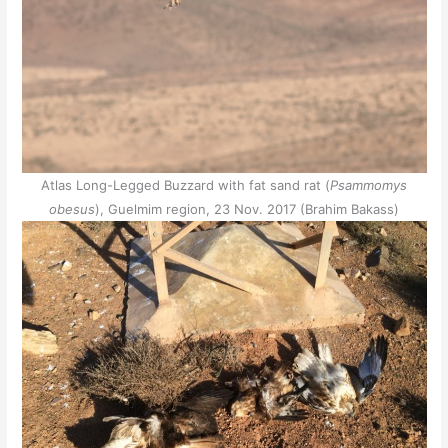
Atlas Long-Legged Buzzard with fat sand rat (
Psammomys
obesus
), Guelmim region, 23 Nov. 2017 (Brahim Bakass)