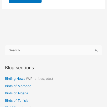
S
e
a
Blog sections
r
c
Birding News
(WP rarities, etc.)
h
Birds of Morocco
f
o
Birds of Algeria
r
Birds of Tunisia
: