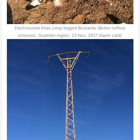
Electrocuted Atlas Long-legged Buzzards (
Buteo rufinus
cirtensis
), Guelmim region, 23 Nov. 2017 (Karim Laïdi)