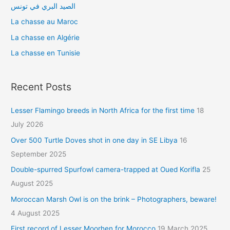
r
الصيد البري في تونس
:
La chasse au Maroc
La chasse en Algérie
La chasse en Tunisie
Recent Posts
Lesser Flamingo breeds in North Africa for the first time
18
July 2026
Over 500 Turtle Doves shot in one day in SE Libya
16
September 2025
Double-spurred Spurfowl camera-trapped at Oued Korifla
25
August 2025
Moroccan Marsh Owl is on the brink – Photographers, beware!
4 August 2025
First record of Lesser Moorhen for Morocco
19 March 2025