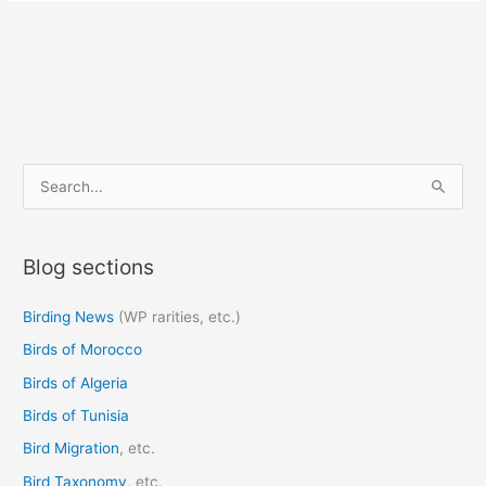
S
e
a
Blog sections
r
c
Birding News
(WP rarities, etc.)
h
Birds of Morocco
f
o
Birds of Algeria
r
Birds of Tunisia
:
Bird Migration
, etc.
Bird Taxonomy
, etc.