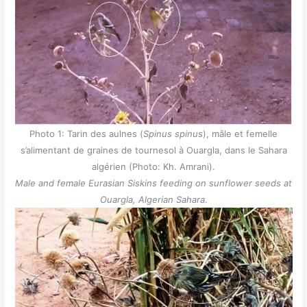
Photo 1: Tarin des aulnes (
Spinus spinus
), mâle et femelle
s’alimentant de graines de tournesol à Ouargla, dans le Sahara
algérien (Photo: Kh. Amrani).
Male and female Eurasian Siskins feeding on sunflower seeds at
Ouargla, Algerian Sahara
.