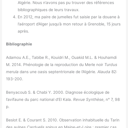
Algérie. Nous n’avons pas pu trouver des références
bibliographiques de leurs travaux.
En 2012, ma paire de jumelles fut saisie par la douane à
l’aéroport d’Alger jusqu’à mon retour à Grenoble, 15 jours
après.
Bibliographie
Adamou A.E., Tabibe R., Kouidri M., Ouakid M.L. & Houhamdi
M. 2014. Phénologie de la reproduction du Merle noir
Turdus
merula
dans une oasis septentrionale de l’Algérie.
Alauda
82:
193-200.
Benyacoub S. & Chabi Y. 2000. Diagnose écologique de
l’avifaune du parc national d’El Kala.
Revue Synthèse
, n° 7, 98
p.
Beslot E. & Courant S. 2010. Observation inhabituelle du Tarin
des aulnes
Carduelis spinus
en Maine-et-Loire : premier cas