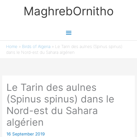
Skip
MaghrebOrnitho
to
content
Main
Menu
Home
»
Birds of Algeria
»
Le Tarin des aulnes (Spinus spinus)
dans le Nord-est du Sahara algérien
Le Tarin des aulnes
(Spinus spinus) dans le
Nord-est du Sahara
algérien
16 September 2019