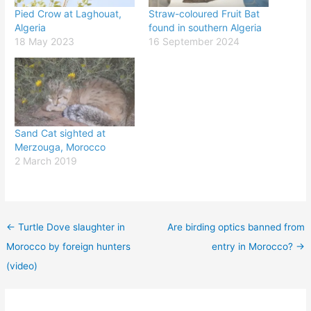
Pied Crow at Laghouat,
Straw-coloured Fruit Bat
Algeria
found in southern Algeria
18 May 2023
16 September 2024
Sand Cat sighted at
Merzouga, Morocco
2 March 2019
←
Turtle Dove slaughter in
Are birding optics banned from
Morocco by foreign hunters
entry in Morocco?
→
(video)