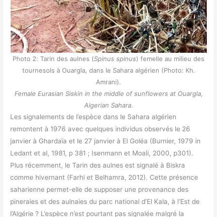
Photo 2: Tarin des aulnes (
Spinus spinus
) femelle au milieu des
tournesols à Ouargla, dans le Sahara algérien (Photo: Kh.
Amrani).
Female Eurasian Siskin in the middle of sunflowers at Ouargla,
Algerian Sahara
.
Les signalements de l’espèce dans le Sahara algérien
remontent à 1976 avec quelques individus observés le 26
janvier à Ghardaïa et le 27 janvier à El Goléa (Burnier, 1979 in
Ledant et al, 1981, p 381 ; Isenmann et Moali, 2000, p301).
Plus récemment, le Tarin des aulnes est signalé à Biskra
comme hivernant (Farhi et Belhamra, 2012). Cette présence
saharienne permet-elle de supposer une provenance des
pineraies et des aulnaies du parc national d’El Kala, à l’Est de
l’Algérie ? L’espèce n’est pourtant pas signalée malgré la