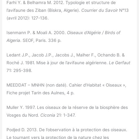
Farhi Y. & Belhamra M. 2012. Typologie et structure de
l’avifaune des Ziban (Biskra, Algerie).
Courrier du Savoir
N°13
(avril 2012): 127-136.
Isenmann P. & Moali A. 2000.
Oiseaux d’Algérie / Birds of
Algeria
. SEOF, Paris. 336 p.
Ledant J.P., Jacob J.P., Jacobs J., Malher F., Ochando B. &
Roché J. 1981. Mise à jour de l’avifaune algérienne.
Le Gerfaut
71: 295-398.
MEEDDAT – MNHN (non daté). Cahier d’Habitat « Oiseaux »,
Fiche projet Tarin des Aulnes, 4 p.
Muller Y. 1997. Les oiseaux de la réserve de la biosphère des
Vosges du Nord.
Ciconia
21: 1-347.
Podjed D. 2013. De l’observation à la protection des oiseaux.
Le tournant vers la protection de la nature chez les