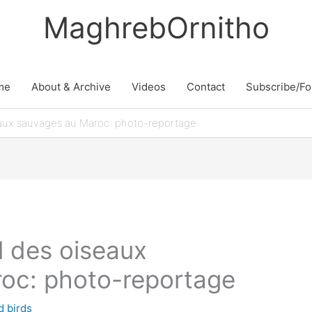
MaghrebOrnitho
me
About & Archive
Videos
Contact
Subscribe/Fo
eaux sauvages au Maroc: photo-reportage
l des oiseaux
oc: photo-reportage
ld birds