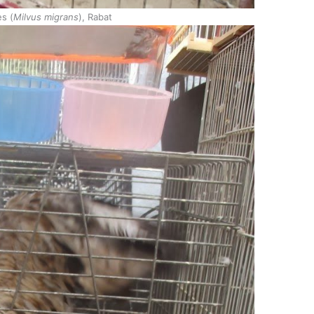
es (
Milvus migrans
), Rabat