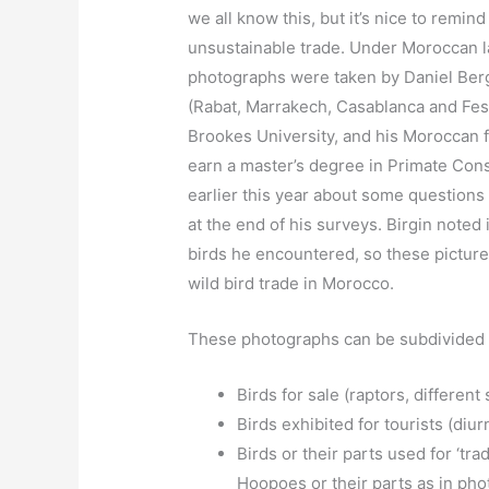
we all know this, but it’s nice to remind
unsustainable trade. Under Moroccan la
photographs were taken by Daniel Berg
(Rabat, Marrakech, Casablanca and Fes)
Brookes University, and his Moroccan f
earn a master’s degree in Primate Con
earlier this year about some questions
at the end of his surveys. Birgin noted 
birds he encountered, so these pictures 
wild bird trade in Morocco.
These photographs can be subdivided i
Birds for sale (raptors, different
Birds exhibited for tourists (diu
Birds or their parts used for ‘tra
Hoopoes or their parts as in phot