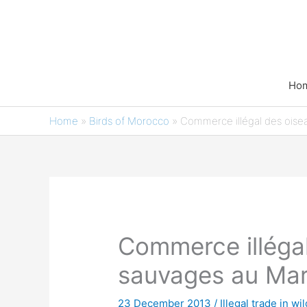
Skip
to
content
Ho
Home
»
Birds of Morocco
»
Commerce illégal des ois
Commerce illéga
sauvages au Mar
23 December 2013
/
Illegal trade in wi