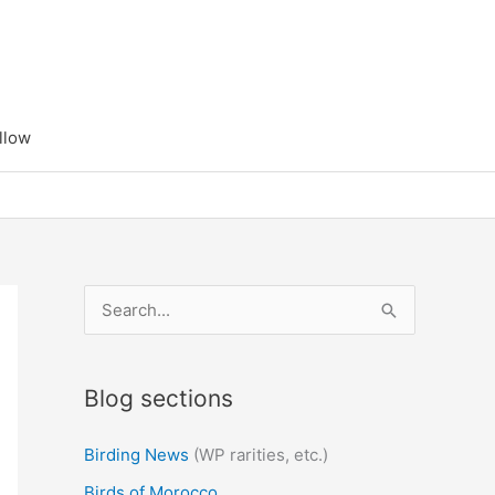
llow
S
e
a
Blog sections
r
c
Birding News
(WP rarities, etc.)
h
Birds of Morocco